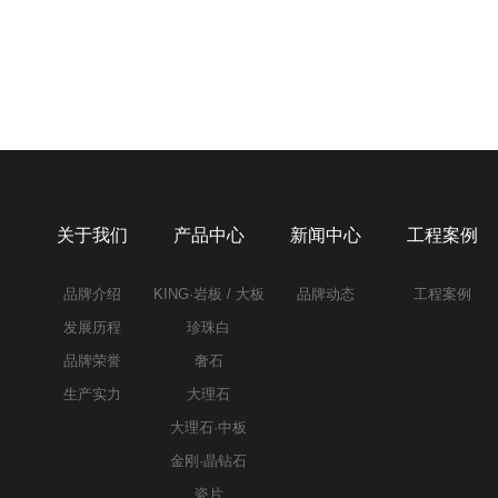
关于我们
产品中心
新闻中心
工程案例
品牌介绍
KING·岩板 / 大板
品牌动态
工程案例
发展历程
珍珠白
品牌荣誉
奢石
生产实力
大理石
大理石·中板
金刚·晶钻石
瓷片