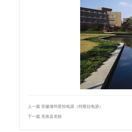
上一篇:安徽滁州星恒电源（特斯拉电源）
下一篇:苍南县党校