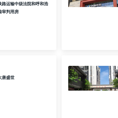
铁路运输中级法院和呼和浩
输审判用房
大唐盛世