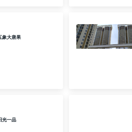
五象大唐果
阳光一品