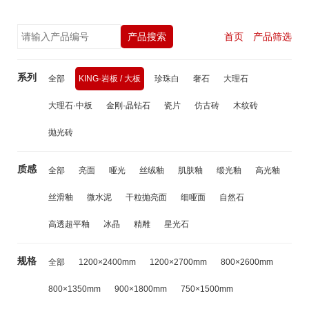
首页
产品筛选
产品搜索
系列
全部
KING·岩板 / 大板
珍珠白
奢石
大理石
大理石·中板
金刚·晶钻石
瓷片
仿古砖
木纹砖
抛光砖
质感
全部
亮面
哑光
丝绒釉
肌肤釉
缎光釉
高光釉
丝滑釉
微水泥
干粒抛亮面
细哑面
自然石
高透超平釉
冰晶
精雕
星光石
规格
全部
1200×2400mm
1200×2700mm
800×2600mm
800×1350mm
900×1800mm
750×1500mm